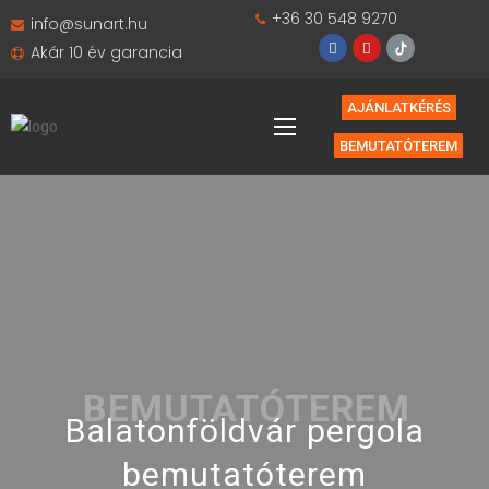
+36 30 548 9270
info@sunart.hu
Akár 10 év garancia
AJÁNLATKÉRÉS
BEMUTATÓTEREM
BEMUTATÓTEREM
Balatonföldvár pergola
bemutatóterem