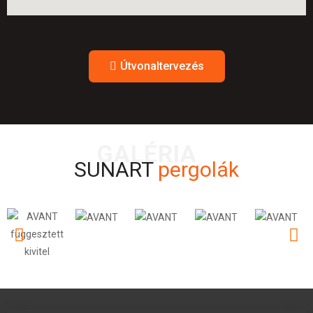
Útvonaltervezés
GALÉRIA
SUNART
pergolák